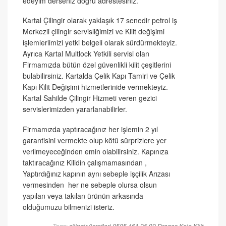
edeyim derseniz doğru adrestesiniz.
Kartal Çilingir olarak yaklaşık 17 senedir petrol iş
Merkezli çilingir servisliğimizi ve Kilit değişimi
işlemleriimizi yetki belgeli olarak sürdürmekteyiz.
Ayrıca Kartal Multlock Yetkili servisi olan
Firmamızda bütün özel güvenlikli kilit çeşitlerini
bulabilirsiniz. Kartalda Çelik Kapı Tamiri ve Çelik
Kapı Kilit Değişimi hizmetlerinide vermekteyiz.
Kartal Sahilde Çilingir Hizmeti veren gezici
servislerimizden yararlanabilirler.
Firmamızda yaptıracağınız her işlemin 2 yıl
garantisini vermekte olup kötü sürprizlere yer
verilmeyeceğinden emin olabilirsiniz. Kapınıza
taktıracağınız Kilidin çalışmamasından ,
Yaptırdığınız kapının aynı sebeple işçilik Arızası
vermesinden her ne sebeple olursa olsun
yapılan veya takılan ürünün arkasında
olduğumuzu bilmenizi isteriz.
Tags:
çilingir ücretleri 0505 461 95 99
Dragos Kale Kilit