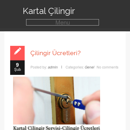
Kartal Çilingir
Menu
Çilingir Ücretleri?
9
Posted by:
admin
Categories:
Genel
No comments
Şub