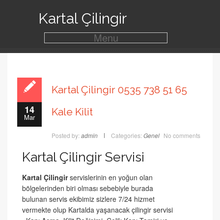
Kartal Çilingir
Menu
Kartal Çilingir 0535 738 51 65
14
Kale Kilit
Mar
Posted by:
admin
Categories:
Genel
No comments
Kartal Çilingir Servisi
Kartal Çilingir
servislerinin en yoğun olan
bölgelerinden biri olması sebebiyle burada
bulunan servis ekibimiz sizlere 7/24 hizmet
vermekte olup Kartalda yaşanacak çilingir servisi