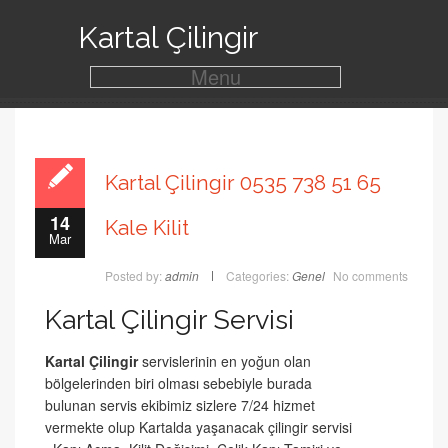
Kartal Çilingir
Menu
Kartal Çilingir 0535 738 51 65
14
Kale Kilit
Mar
Posted by:
admin
Categories:
Genel
No comments
Kartal Çilingir Servisi
Kartal Çilingir
servislerinin en yoğun olan
bölgelerinden biri olması sebebiyle burada
bulunan servis ekibimiz sizlere 7/24 hizmet
vermekte olup Kartalda yaşanacak çilingir servisi