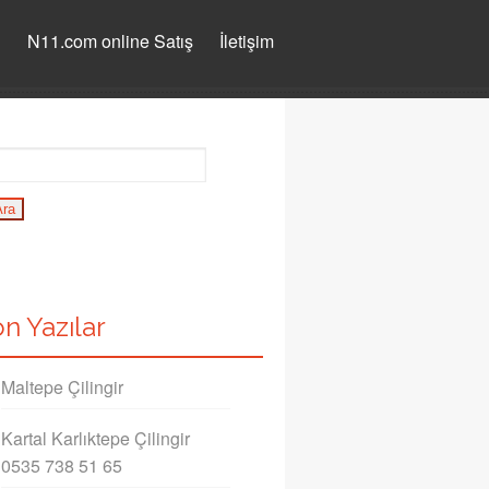
ı
N11.com online Satış
İletişim
n Yazılar
Maltepe Çilingir
Kartal Karlıktepe Çilingir
0535 738 51 65