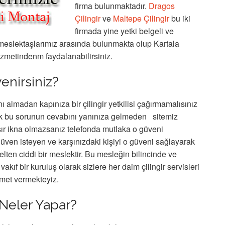
firma bulunmaktadır.
Dragos
Çilingir
ve
Maltepe Çilingir
bu iki
firmada yine yetki belgeli ve
meslektaşlarımız arasında bulunmakta olup Kartala
hizmetindenm faydalanabilirsiniz.
enirsiniz?
 almadan kapınıza bir çilingir yetkilisi çağırmamalısınız
k bu sorunun cevabını yanınıza gelmeden sitemiz
ır ikna olmazsanız telefonda mutlaka o güveni
şi güven isteyen ve karşınızdaki kişiyi o güveni sağlayarak
ten ciddi bir meslektir. Bu mesleğin bilincinde ve
vakıf bir kuruluş olarak sizlere her daim çilingir servisleri
met vermekteyiz.
r Neler Yapar?