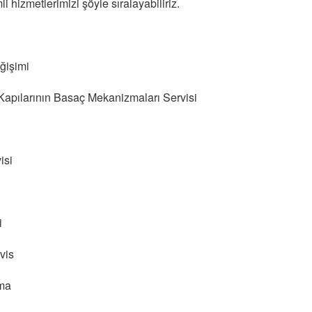
i hizmetlerimizi şöyle sıralayabiliriz.
eğişimi
 Kapılarının Basaç Mekanizmaları Servisi
isi
i
rvis
ama