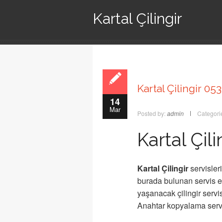
Kartal Çilingir
Kartal Çilingir 053
14
Mar
Posted by:
admin
Categori
Kartal Çili
Kartal Çilingir
servisler
burada bulunan servis e
yaşanacak çilingir servi
Anahtar kopyalama servi