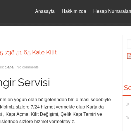
Anasayfa
Hakkımızda
Hesap Numaralar
5 738 51 65 Kale Kilit
es:
Genel
No comments
ngir Servisi
So
inin en yoğun olan bölgelerinden biri olması sebebiyle
kibimiz sizlere 7/24 hizmet vermekte olup Kartalda
si , Kapı Açma, Kilit Değişimi, Çelik Kapı Tamiri ve
slerinde sizlere hizmet vermekteyiz.