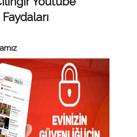
ilingir Youtube
 Faydaları
amız