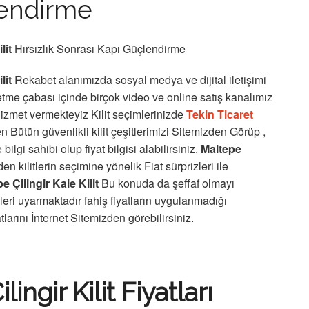
lendirme
lit
Hırsızlık Sonrası Kapı Güçlendirme
lit
Rekabet alanımızda sosyal medya ve dijital iletişimi
tme çabası içinde birçok video ve online satış kanalımız
 hizmet vermekteyiz Kilit seçimlerinizde
Tekin Ticaret
n Bütün güvenlikli kilit çeşitlerimizi Sitemizden Görüp ,
lgi sahibi olup fiyat bilgisi alabilirsiniz.
Maltepe
n kilitlerin seçimine yönelik Fiat sürprizleri ile
e Çilingir Kale Kilit
Bu konuda da şeffaf olmayı
eri uyarmaktadır fahiş fiyatların uygulanmadığı
larını İnternet Sitemizden görebilirsiniz.
ingir Kilit Fiyatları