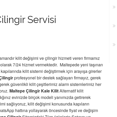
lingir Servisi
mandır kilit değişimi ve çilingir hizmeti veren firmamız
olarak 7/24 hizmet vermektedir. Maltepede yeni taşınan
kapılarında kilit sistemi değiştirmek için arayışa girerler
ilingir
profesyonel bir destek sağlayan firmayız, gerek
gerek güvenlikli kilit çeşitlerimiz alarm sistemlerimiz her
yoruz.
Maltepe Çilingir Kale Kilit
Alternatif kilit
ndığınız evinizde birçok modeli yanımızda getirerek
şimi sağlıyoruz, kilit değişimi konusunda kapıların
hatsApp hattına yollayarak öncesinde fiyat ve değişim
epe Çilingir
Sitemizdeki Tüm ürünlerin Satışını ve