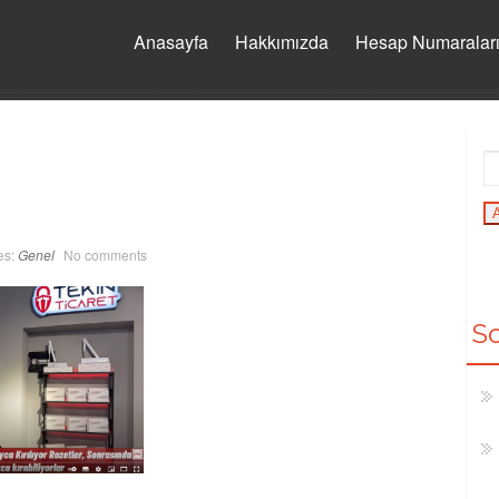
Anasayfa
Hakkımızda
Hesap Numaralar
es:
Genel
No comments
So