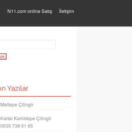
ı
N11.com online Satış
İletişim
n Yazılar
Maltepe Çilingir
Kartal Karlıktepe Çilingir
0535 738 51 65