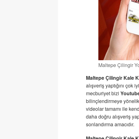
Maltepe Çilingir 
Maltepe Çilingir Kale Ki
alışveriş yaptığını çok iy
mecburiyet bizi
Youtube
bilinçlendirmeye yöneli
videolar tamamı ile kend
daha doğru alışveriş yapı
sonlandırma amacıdır.
Maltepe Çilingir Kale Ki