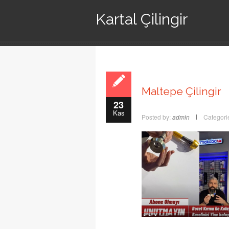
Kartal Çilingir
Maltepe Çilingir
23
Kas
Posted by:
admin
Categori