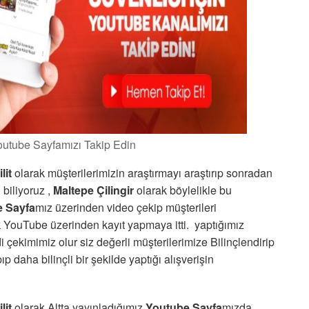
Youtube Sayfamızı Takip Edin
lit
olarak müşterilerimizin araştırmayı araştırıp sonradan
i biliyoruz ,
Maltepe Çilingir
olarak böylelikle bu
 Sayfa
mız üzerinden video çekip müşterileri
k YouTube üzerinden kayıt yapmaya itti. yaptığımız
i çekimimiz olur siz değerli müşterilerimize Bilinçlendirip
p daha bilinçli bir şekilde yaptığı alışverişin
lit
olarak Altta yayınladığımız
Youtube Sayfa
mızda