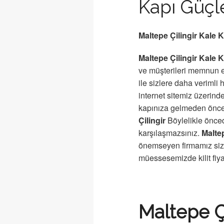
Kapı Güç
Maltepe Çilingir Kale Ki
Maltepe Çilingir Kale Ki
ve müşterileri memnun e
ile sizlere daha verimli
internet sitemiz üzerinde
kapınıza gelmeden önce bi
Çilingir
Böylelikle öncede
karşılaşmazsınız.
Maltep
önemseyen firmamız sizl
müessesemizde kilit fiyat
Maltepe Çil