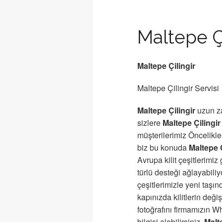
Maltepe Çi
Maltepe Çilingir
Maltepe Çilingir Servisi
Maltepe Çilingir
uzun za
sizlere
Maltepe Çilingir
müşterilerimiz Öncelikle 
biz bu konuda
Maltepe Ç
Avrupa kilit çeşitlerimiz 
türlü desteği ağlayabili
çeşitlerimizle yeni taşı
kapınızda kilitlerin deği
fotoğrafını firmamızın W
bilgisi alabilirsiniz.
Malt